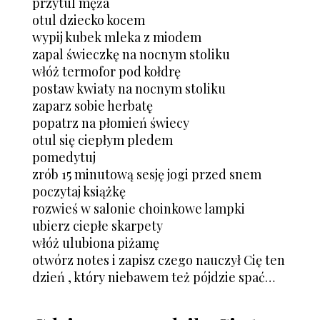
przytul męża
otul dziecko kocem
wypij kubek mleka z miodem
zapal świeczkę na nocnym stoliku
włóż termofor pod kołdrę
postaw kwiaty na nocnym stoliku
zaparz sobie herbatę
popatrz na płomień świecy
otul się ciepłym pledem
pomedytuj
zrób 15 minutową sesję jogi przed snem
poczytaj książkę
rozwieś w salonie choinkowe lampki
ubierz ciepłe skarpety
włóż ulubiona piżamę
otwórz notes i zapisz czego nauczył Cię ten
dzień , który niebawem też pójdzie spać…