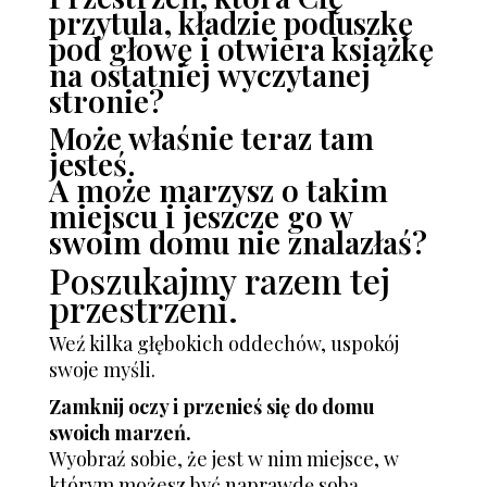
przytula, kładzie poduszkę
pod głowę i otwiera książkę
na ostatniej wyczytanej
stronie?
Może właśnie teraz tam
jesteś.
A może marzysz o takim
miejscu i jeszcze go w
swoim domu nie znalazłaś?
Poszukajmy razem tej
przestrzeni.
Weź kilka głębokich oddechów, uspokój
swoje myśli.
Zamknij oczy i przenieś się do domu
swoich marzeń.
Wyobraź sobie, że jest w nim miejsce, w
którym możesz być naprawdę sobą.