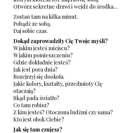
Otwórz sekretne drzwi i wejdź do środka…
Zostań tam na kilka minut.
Pobądź ze sobą.
Daj sobie czas.
Dokąd zaprowadziły Cię Twoje myśli?
W jakim jesteś miejscu?
W jakim pomieszczeniu?
Gdzie dokładnie jesteś?
Jak jest pora dnia?
Rozejrzyj się dookoła.
Jakie kolory, kształty, przedmioty Cię
otaczają?
Skąd pada światło?
Co tam robisz?
Z kim jesteś? Otoczona ludźmi czy sama?
Kto jest obok Ciebie?
Jak się tam czujesz?