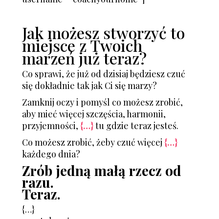
Jak możesz stworzyć to
miejsce z Twoich
marzeń już teraz?
Co sprawi, że już od dzisiaj będziesz czuć
się dokładnie tak jak Ci się marzy?
Zamknij oczy i pomyśl co możesz zrobić,
aby mieć więcej szczęścia, harmonii,
przyjemności,
{…}
tu gdzie teraz jesteś.
Co możesz zrobić, żeby czuć więcej
{…}
każdego dnia?
Zrób jedną małą rzecz od
razu.
Teraz.
{…}