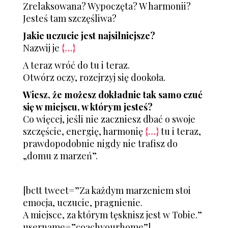
Zrelaksowana? Wypoczęta? W harmonii?
Jesteś tam szczęśliwa?
Jakie uczucie jest najsilniejsze?
Nazwij je
{…}
A teraz wróć do tu i teraz.
Otwórz oczy, rozejrzyj się dookoła.
Wiesz, że możesz dokładnie tak samo czuć
się w miejscu, w którym jesteś?
Co więcej, jeśli nie zaczniesz dbać o swoje
szczęście, energię, harmonię
{…}
tu i teraz,
prawdopodobnie nigdy nie trafisz do
„domu z marzeń”.
[bctt tweet=”Za każdym marzeniem stoi
emocja, uczucie, pragnienie.
A miejsce, za którym tęsknisz jest w Tobie.”
username=”coachyourhome”]