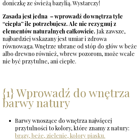
doniczkę ze świeżą bazylią. Wystarczy!
Zasada jest jedna – wprowadź do wnętrza tyle
“ciepła” ile potrzebujesz. Ale nie rezygnuj z
elementów naturalnych całkowicie.
Jak zawsze,
najbardziej wskazany jest umiar i zdrowa
równowaga. Wnętrze ubrane od stóp do głów w beże
albo drewno również, wbrew pozorom, może wcale
nie być przytulne, ani ciepłe.
{1} Wprowadź do wnętrza
barwy natury
Barwy wnoszące do wnętrza najwięcej
przytulności to kolory, które znamy z natury:
brązy, beże, zielenie, kolory piasku.