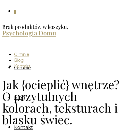
0
Brak produktów w koszyku.
Psychologia Domu
O mnie
Blog
Kontakt
O mnie
Jak {ocieplić} wnętrze?
O przytulnych
Blog
kolorach, teksturach i
blasku świec.
Kontakt