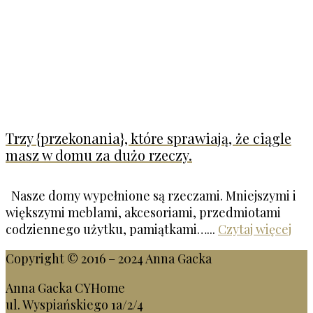
Trzy {przekonania}, które sprawiają, że ciągle
masz w domu za dużo rzeczy.
Nasze domy wypełnione są rzeczami. Mniejszymi i
większymi meblami, akcesoriami, przedmiotami
codziennego użytku, pamiątkami…...
Czytaj więcej
Copyright © 2016 – 2024 Anna Gacka
Anna Gacka CYHome
ul. Wyspiańskiego 1a/2/4