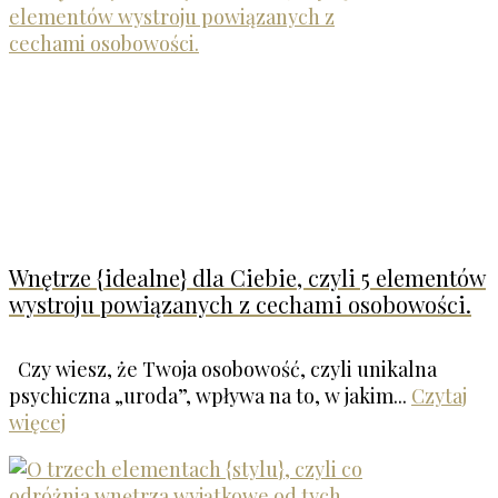
Wnętrze {idealne} dla Ciebie, czyli 5 elementów
wystroju powiązanych z cechami osobowości.
Czy wiesz, że Twoja osobowość, czyli unikalna
psychiczna „uroda”, wpływa na to, w jakim...
Czytaj
więcej