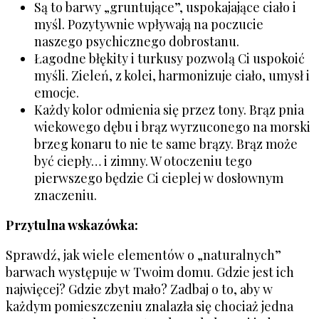
Są to barwy „gruntujące”, uspokajające ciało i
myśl. Pozytywnie wpływają na poczucie
naszego psychicznego dobrostanu.
Łagodne błękity i turkusy pozwolą Ci uspokoić
myśli. Zieleń, z kolei, harmonizuje ciało, umysł i
emocje.
Każdy kolor odmienia się przez tony. Brąz pnia
wiekowego dębu i brąz wyrzuconego na morski
brzeg konaru to nie te same brązy. Brąz może
być ciepły… i zimny. W otoczeniu tego
pierwszego będzie Ci cieplej w dosłownym
znaczeniu.
Przytulna wskazówka:
Sprawdź, jak wiele elementów o „naturalnych”
barwach występuje w Twoim domu. Gdzie jest ich
najwięcej? Gdzie zbyt mało? Zadbaj o to, aby w
każdym pomieszczeniu znalazła się chociaż jedna