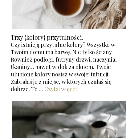
Trzy {kolory} przytulności.
Czy istnieją przytulne kolory? Wszystko w
Twoim domu ma barwę. Nie tylko ściany.
Również podłogi, futryny drzwi, naczynia,
tkaniny… nawet widok za oknem. Twoje
ulubione kolory nosisz w swojej intuicji.
Zabrałaś je z miejsc, w których czułaś się
dobrze. To …
Czytaj więcej