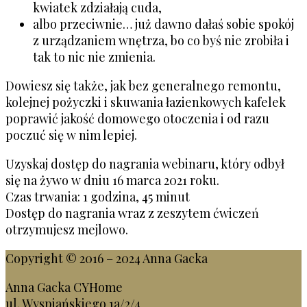
kwiatek zdziałają cuda,
albo przeciwnie… już dawno dałaś sobie spokój
z urządzaniem wnętrza, bo co byś nie zrobiła i
tak to nic nie zmienia.
Dowiesz się także, jak bez generalnego remontu,
kolejnej pożyczki i skuwania łazienkowych kafelek
poprawić jakość domowego otoczenia i od razu
poczuć się w nim lepiej.
Uzyskaj dostęp do nagrania webinaru, który odbył
się na żywo w dniu 16 marca 2021 roku.
Czas trwania: 1 godzina, 45 minut
Dostęp do nagrania wraz z zeszytem ćwiczeń
otrzymujesz mejlowo.
Copyright © 2016 – 2024 Anna Gacka
Anna Gacka CYHome
ul. Wyspiańskiego 1a/2/4