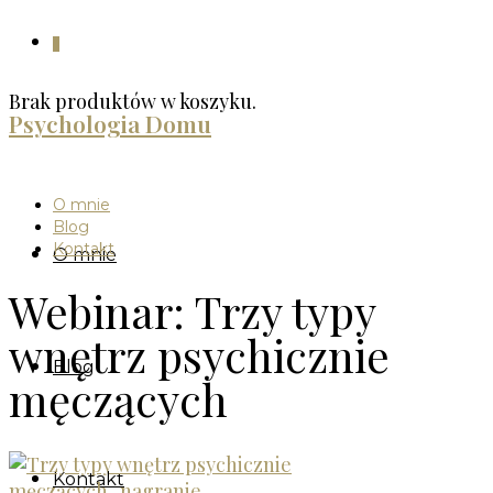
0
Brak produktów w koszyku.
Psychologia Domu
O mnie
Blog
Kontakt
O mnie
Webinar: Trzy typy
wnętrz psychicznie
Blog
męczących
Kontakt